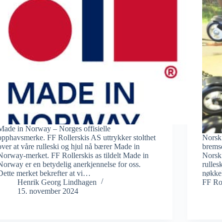
Made in Norway – Norges offisielle
opphavsmerke. FF Rollerskis AS uttrykker stolthet
Norsk 
over at våre rulleski og hjul nå bærer Made in
bremse
Norway-merket. FF Rollerskis as tildelt Made in
Norsk 
Norway er en betydelig anerkjennelse for oss.
rulles
Dette merket bekrefter at vi…
nøkkel
Henrik Georg Lindhagen
FF Ro
15. november 2024