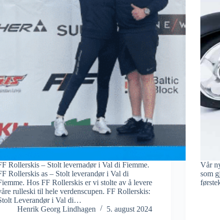
FF Rollerskis – Stolt levernadør i Val di Fiemme.
Vår n
FF Rollerskis as – Stolt leverandør i Val di
som gj
Fiemme. Hos FF Rollerskis er vi stolte av å levere
første
våre rulleski til hele verdenscupen. FF Rollerskis:
Stolt Leverandør i Val di…
Henrik Georg Lindhagen
5. august 2024