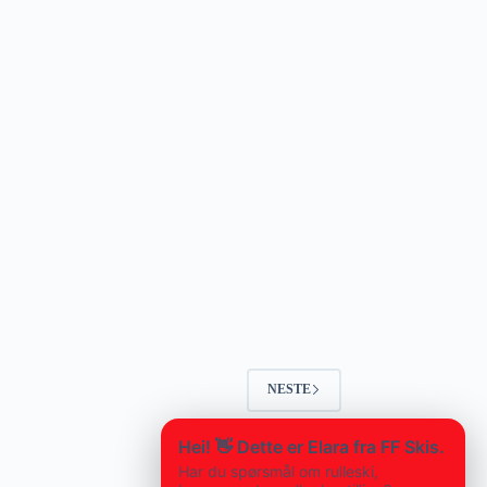
NESTE
Hei! 👋 Dette er Elara fra FF Skis.
Har du spørsmål om rulleski,