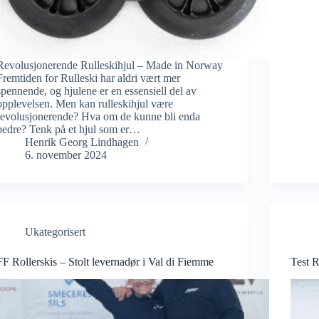
Revolusjonerende Rulleskihjul – Made in Norway
Fremtiden for Rulleski har aldri vært mer
spennende, og hjulene er en essensiell del av
opplevelsen. Men kan rulleskihjul være
revolusjonerende? Hva om de kunne bli enda
bedre? Tenk på et hjul som er…
Henrik Georg Lindhagen
6. november 2024
Ukategorisert
FF Rollerskis – Stolt levernadør i Val di Fiemme
Test R