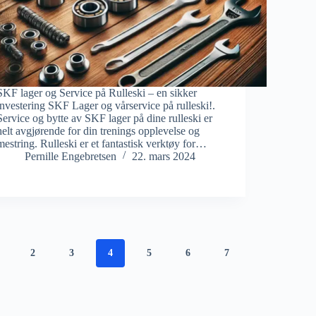
SKF lager og Service på Rulleski – en sikker
investering SKF Lager og vårservice på rulleski!.
Service og bytte av SKF lager på dine rulleski er
helt avgjørende for din trenings opplevelse og
mestring. Rulleski er et fantastisk verktøy for…
Pernille Engebretsen
22. mars 2024
2
3
4
5
6
7