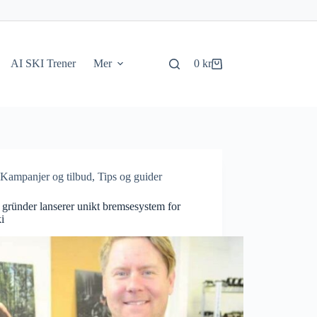
AI SKI Trener
Mer
0
kr
Handlekurv
Kampanjer og tilbud
,
Tips og guider
gründer lanserer unikt bremsesystem for
ki