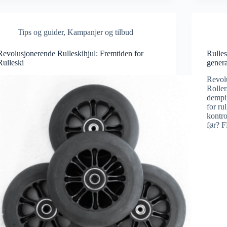
Tips og guider
,
Kampanjer og tilbud
Revolusjonerende Rulleskihjul: Fremtiden for
Rulle
Rulleski
genera
Revolu
Roller
dempi
for ru
kontro
før? F