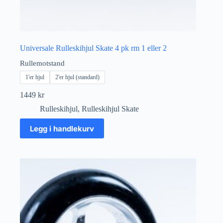
Universale Rulleskihjul Skate 4 pk rm 1 eller 2
Rullemotstand
1'er hjul
2'er hjul (standard)
1449
kr
Rulleskihjul
,
Rulleskihjul Skate
Dette
Legg i handlekurv
produktet
har
flere
varianter.
Alternativene
kan
velges
på
produktsiden