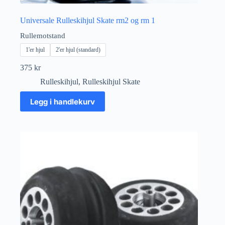
Universale Rulleskihjul Skate rm2 og rm 1
Rullemotstand
1'er hjul
2'er hjul (standard)
375
kr
Rulleskihjul
,
Rulleskihjul Skate
Dette
Legg i handlekurv
produktet
har
flere
varianter.
Alternativene
kan
velges
på
produktsiden