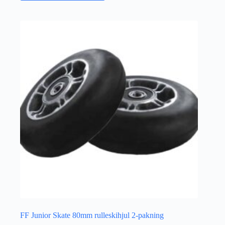
FF Junior Skate 80mm rulleskihjul 2-pakning