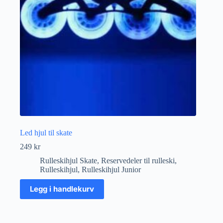
Led hjul til skate
249
kr
Rulleskihjul Skate
,
Reservedeler til rulleski
,
Rulleskihjul
,
Rulleskihjul Junior
Legg i handlekurv