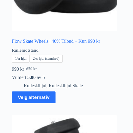
Flow Skate Wheels | 40% Tilbud – Kun 990 kr
Rullemotstand
1'er hjul
2'er hjul (standard)
990
kr
1650
kr
Opprinnelig
Nåværende
pris
pris
Vurdert
5.00
av 5
var:
er:
Rulleskihjul
,
Rulleskihjul Skate
1650 kr.
990 kr.
Dette
Velg alternativ
produktet
har
flere
varianter.
Alternativene
kan
velges