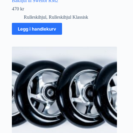
Bakhjul til Swenor RM2
470
kr
Rulleskihjul
,
Rulleskihjul Klassisk
Legg i handlekurv