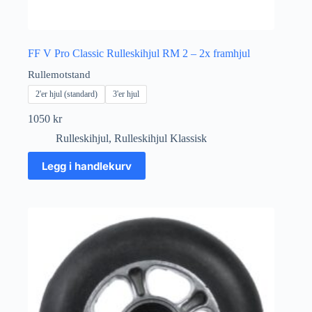
FF V Pro Classic Rulleskihjul RM 2 – 2x framhjul
Rullemotstand
2'er hjul (standard)
3'er hjul
1050
kr
Rulleskihjul
,
Rulleskihjul Klassisk
Dette
Legg i handlekurv
produktet
har
flere
varianter.
Alternativene
kan
velges
på
produktsiden