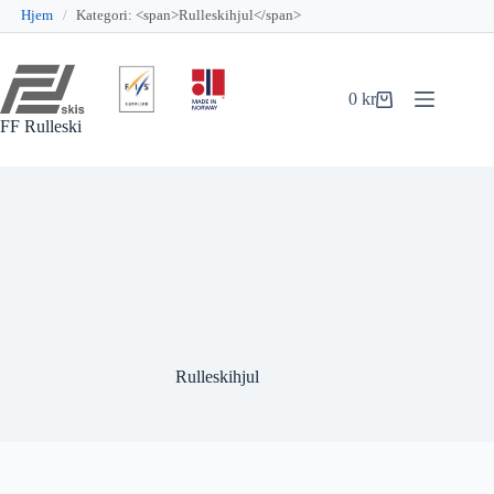
Hjem
/
Kategori: <span>Rulleskihjul</span>
Hopp
til
innholdet
0
kr
Handlekurv
FF Rulleski
Rulleskihjul