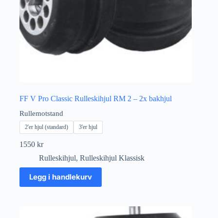
FF V Pro Classic Rulleskihjul RM 2 – 2x bakhjul
Rullemotstand
2'er hjul (standard)
3'er hjul
1550
kr
Rulleskihjul
,
Rulleskihjul Klassisk
Dette
Legg i handlekurv
produktet
har
flere
varianter.
Alternativene