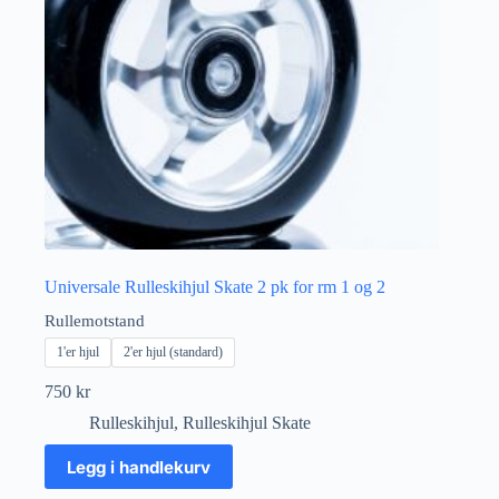
Universale Rulleskihjul Skate 2 pk for rm 1 og 2
Rullemotstand
1'er hjul
2'er hjul (standard)
750
kr
Rulleskihjul
,
Rulleskihjul Skate
Dette
Legg i handlekurv
produktet
har