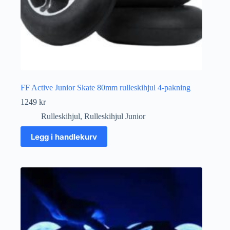
FF Active Junior Skate 80mm rulleskihjul 4-pakning
1249
kr
Rulleskihjul
,
Rulleskihjul Junior
Legg i handlekurv