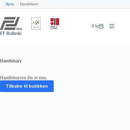
Hjem
/
Handlekurv
Hopp
til
innholdet
0
kr
Handlekurv
FF Rulleski
Handlekurv
Handlekurven din er tom.
Tilbake til butikken