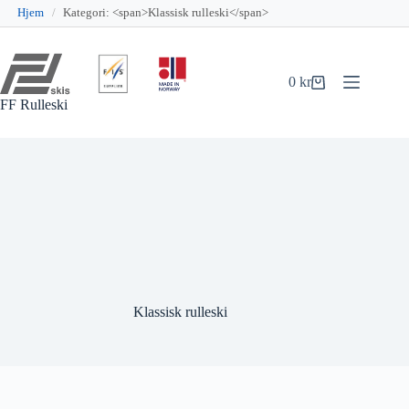
Hjem
/
Kategori: <span>Klassisk rulleski</span>
Hopp
til
innholdet
0
kr
Handlekurv
FF Rulleski
Klassisk rulleski