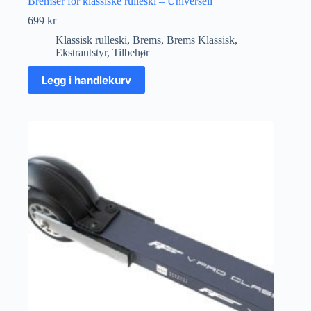
Bremser for klassiske rulleski – Universell
699
kr
Klassisk rulleski
,
Brems
,
Brems Klassisk
,
Ekstrautstyr
,
Tilbehør
Legg i handlekurv