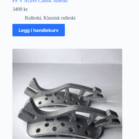
FF V Active Classic rulleski
3499
kr
Rulleski
,
Klassisk rulleski
Legg i handlekurv