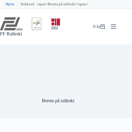
Hjem
/
Stikkord: <span>Brems på rulleski</span>
Hopp
til
innholdet
0
kr
Handlekurv
FF Rulleski
Brems på rulleski