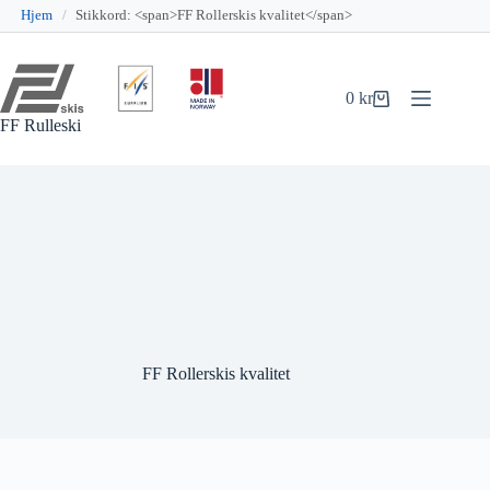
Hjem
/
Stikkord: <span>FF Rollerskis kvalitet</span>
Hopp
til
innholdet
0
kr
Handlekurv
FF Rulleski
FF Rollerskis kvalitet