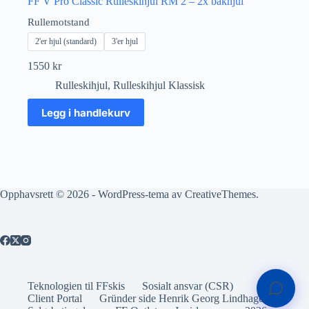
FF V Pro Classic Rulleskihjul RM 2 – 2x bakhjul
Rullemotstand
2'er hjul (standard)
3'er hjul
1550
kr
Rulleskihjul
,
Rulleskihjul Klassisk
Dette
Legg i handlekurv
produktet
har
flere
varianter.
Alternativene
kan
velges
Opphavsrett © 2026 - WordPress-tema av
CreativeThemes
.
på
produktsiden
Teknologien til FFskis
Sosialt ansvar (CSR)
Client Portal
Gründer side Henrik Georg Lindhagen