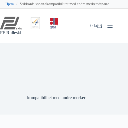
Hjem
/
Stikkord: <span>kompatibilitet med andre merker</span>
Hopp
til
innholdet
0
kr
Handlekurv
FF Rulleski
kompatibilitet med andre merker