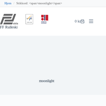
Hjem
/
Stikkord: <span>moonlight</span>
Hopp
til
innholdet
0
kr
Handlekurv
FF Rulleski
moonlight