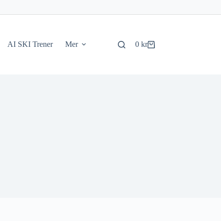
AI SKI Trener
Mer
0
kr
Handlekurv