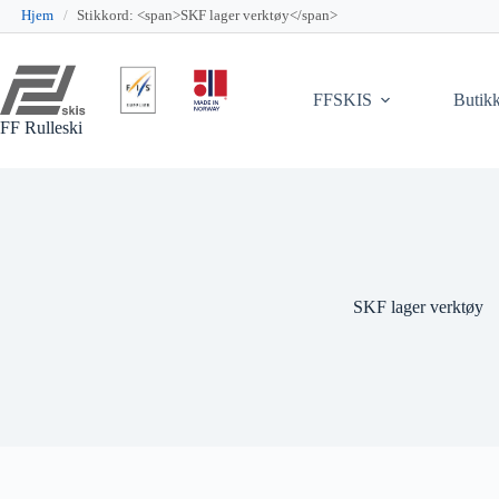
Hjem
/
Stikkord: <span>SKF lager verktøy</span>
Hopp
til
innholdet
FFSKIS
Butik
FF Rulleski
SKF lager verktøy