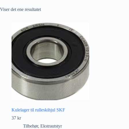
Viser det ene resultatet
Kulelager til rulleskihjul SKF
37
kr
Tilbehør
,
Ekstrautstyr