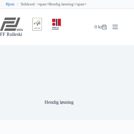
Hjem
/
Stikkord: <span>Hendig løsning</span>
Hopp
til
innholdet
0
kr
Handlekurv
FF Rulleski
Hendig løsning