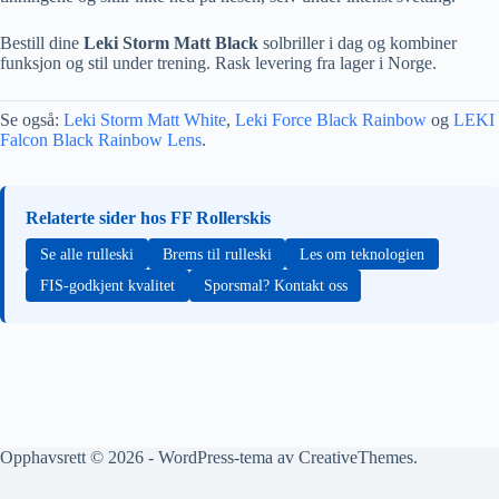
Bestill dine
Leki Storm Matt Black
solbriller i dag og kombiner
funksjon og stil under trening. Rask levering fra lager i Norge.
Se også:
Leki Storm Matt White
,
Leki Force Black Rainbow
og
LEKI
Falcon Black Rainbow Lens
.
Relaterte sider hos FF Rollerskis
Se alle rulleski
Brems til rulleski
Les om teknologien
FIS-godkjent kvalitet
Sporsmal? Kontakt oss
Opphavsrett © 2026 - WordPress-tema av
CreativeThemes
.