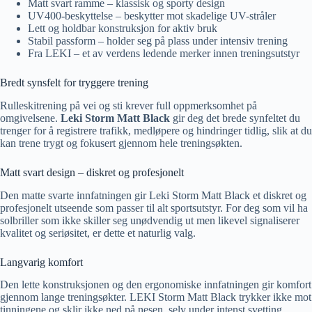
Matt svart ramme – klassisk og sporty design
UV400-beskyttelse – beskytter mot skadelige UV-stråler
Lett og holdbar konstruksjon for aktiv bruk
Stabil passform – holder seg på plass under intensiv trening
Fra LEKI – et av verdens ledende merker innen treningsutstyr
Bredt synsfelt for tryggere trening
Rulleskitrening på vei og sti krever full oppmerksomhet på
omgivelsene.
Leki Storm Matt Black
gir deg det brede synfeltet du
trenger for å registrere trafikk, medløpere og hindringer tidlig, slik at du
kan trene trygt og fokusert gjennom hele treningsøkten.
Matt svart design – diskret og profesjonelt
Den matte svarte innfatningen gir Leki Storm Matt Black et diskret og
profesjonelt utseende som passer til alt sportsutstyr. For deg som vil ha
solbriller som ikke skiller seg unødvendig ut men likevel signaliserer
kvalitet og seriøsitet, er dette et naturlig valg.
Langvarig komfort
Den lette konstruksjonen og den ergonomiske innfatningen gir komfort
gjennom lange treningsøkter. LEKI Storm Matt Black trykker ikke mot
tinningene og sklir ikke ned på nesen, selv under intenst svetting.