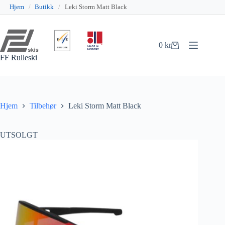
Hjem
/
Butikk
/
Leki Storm Matt Black
Hopp
til
innholdet
0
kr
Handlekurv
FF Rulleski
Hjem
Tilbehør
Leki Storm Matt Black
UTSOLGT