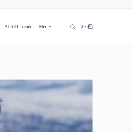
AI SKI Trener
Mer
0
kr
Handlekurv