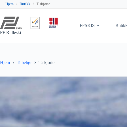
Hjem
/
Butikk
/
T-skjorte
Hopp
til
innholdet
FFSKIS
Butik
FF Rulleski
Hjem
Tilbehør
T-skjorte