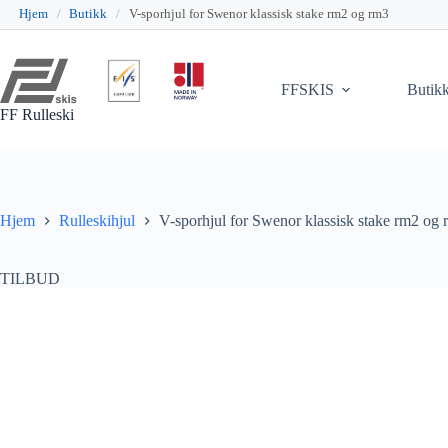
Hjem
/
Butikk
/
V-sporhjul for Swenor klassisk stake rm2 og rm3
Hopp
til
innholdet
FFSKIS
Butik
FF Rulleski
Hjem
Rulleskihjul
V-sporhjul for Swenor klassisk stake rm2 og
TILBUD