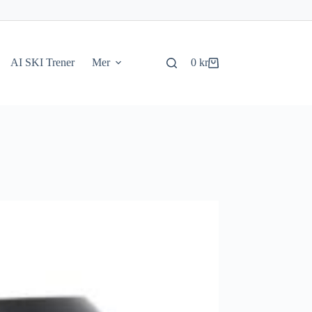
AI SKI Trener
Mer
0
kr
Handlekurv