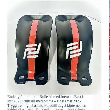
Endelig full kontroll Rulleski med brems – Best i
test 2025 Rulleski med brems – Best i test 2025 |
Trygg trening på asfalt. Forestill deg å kjøre ned en
bakke på rulleski. Du har full kontroll. Ingen frykt