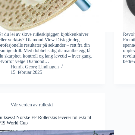
Er du lei av sløve rulleskipigger, kjøkkenkniver
Revol
eller verktøy? Diamond View Disk gir deg
Fremti
profesjonelle resultater på sekunder – rett fra din
spenne
vanlige drill. Med dobbeltsidig diamantbelegg får
opplev
du skarphet, kontroll og lang levetid – hver gang.
revol
Hvorfor velge Diamond…
bedre
Henrik Georg Lindhagen
15. februar 2025
Vår verden av rulleski
Suksess! Norske FF Rollerskis leverer rulleski til
FIS World Cup