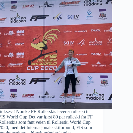
Suksess! Norske FF Rollerskis leverer rulleski til
FIS World Cup Det var først 80 par rulleski fra FF
Rollerskis som fant veien til Rollerski World Cup
2020, med det Internasjonale skiforbund, FIS som
oppdragsgiver. Norsk gründer landet