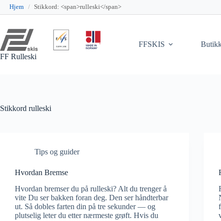
Hjem
/
Stikkord: <span>rulleski</span>
Hopp
til
innholdet
FFSKIS
Butik
FF Rulleski
Stikkord
rulleski
Tips og guider
Hvordan Bremse
Hvordan bremser du på rulleski? Alt du trenger å
vite Du ser bakken foran deg. Den ser håndterbar
ut. Så dobles farten din på tre sekunder — og
plutselig leter du etter nærmeste grøft. Hvis du