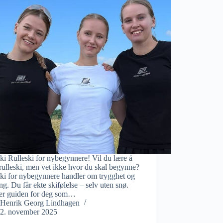
ki Rulleski for nybegynnere! Vil du lære å
rulleski, men vet ikke hvor du skal begynne?
ski for nybegynnere handler om trygghet og
ng. Du får ekte skifølelse – selv uten snø.
 er guiden for deg som…
Henrik Georg Lindhagen
2. november 2025