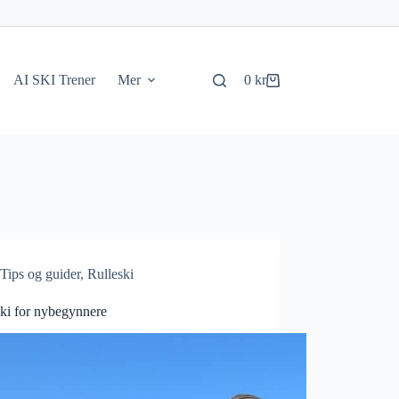
AI SKI Trener
Mer
0
kr
Handlekurv
Tips og guider
,
Rulleski
ski for nybegynnere