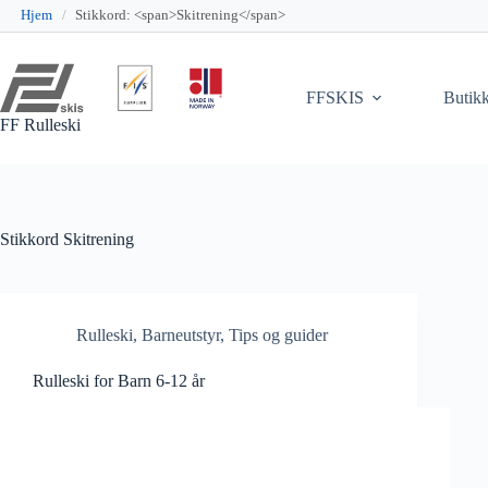
Hjem
/
Stikkord: <span>Skitrening</span>
Hopp
til
innholdet
FFSKIS
Butik
FF Rulleski
Stikkord
Skitrening
Rulleski
,
Barneutstyr
,
Tips og guider
Rulleski for Barn 6-12 år