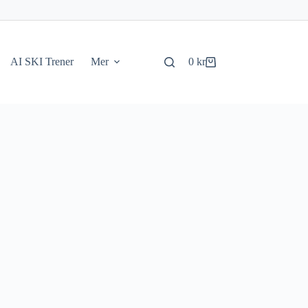
AI SKI Trener
Mer
0
kr
Handlekurv