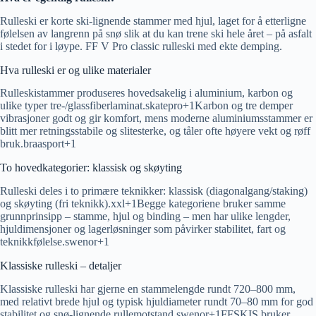
Rulleski er korte ski-lignende stammer med hjul, laget for å etterligne
følelsen av langrenn på snø slik at du kan trene ski hele året – på asfalt
i stedet for i løype. FF V Pro classic rulleski med ekte demping.
Hva rulleski er og ulike materialer
Rulleskistammer produseres hovedsakelig i aluminium, karbon og
ulike typer tre-/glassfiberlaminat.skatepro+1​Karbon og tre demper
vibrasjoner godt og gir komfort, mens moderne aluminiumsstammer er
blitt mer retningsstabile og slitesterke, og tåler ofte høyere vekt og røff
bruk.braasport+1​
To hovedkategorier: klassisk og skøyting
Rulleski deles i to primære teknikker: klassisk (diagonalgang/staking)
og skøyting (fri teknikk).xxl+1​Begge kategoriene bruker samme
grunnprinsipp – stamme, hjul og binding – men har ulike lengder,
hjuldimensjoner og lagerløsninger som påvirker stabilitet, fart og
teknikkfølelse.swenor+1​
Klassiske rulleski – detaljer
Klassiske rulleski har gjerne en stammelengde rundt 720–800 mm,
med relativt brede hjul og typisk hjuldiameter rundt 70–80 mm for god
stabilitet og snø-lignende rullemotstand.swenor+1​FFSKIS bruker