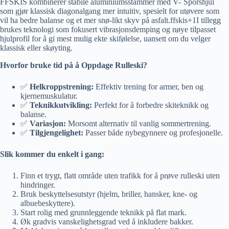
FFSKIS kombinerer stabile aluminiumsstammer med V-¨Sporshjul
som gjør klassisk diagonalgang mer intuitiv, spesielt for utøvere som
vil ha bedre balanse og et mer snø-likt skyv på asfalt.ffskis+1​I tillegg
brukes teknologi som fokusert vibrasjonsdemping og nøye tilpasset
hjulprofil for å gi mest mulig ekte skifølelse, uansett om du velger
klassisk eller skøyting.
Hvorfor bruke tid på å Oppdage Rulleski?
✅
Helkroppstrening:
Effektiv trening for armer, ben og
kjernemuskulatur.
✅
Teknikkutvikling:
Perfekt for å forbedre skiteknikk og
balanse.
✅
Variasjon:
Morsomt alternativ til vanlig sommertrening.
✅
Tilgjengelighet:
Passer både nybegynnere og profesjonelle.
Slik kommer du enkelt i gang:
Finn et trygt, flatt område uten trafikk for å prøve rulleski uten
hindringer.
Bruk beskyttelsesutstyr (hjelm, briller, hansker, kne- og
albuebeskyttere).
Start rolig med grunnleggende teknikk på flat mark.
Øk gradvis vanskelighetsgrad ved å inkludere bakker.