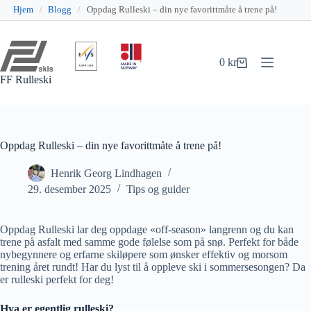
Hjem
/
Blogg
/
Oppdag Rulleski – din nye favorittmåte å trene på!
Hopp
til
innholdet
0
kr
Handlekurv
FF Rulleski
Oppdag Rulleski – din nye favorittmåte å trene på!
Henrik Georg Lindhagen
29. desember 2025
Tips og guider
Oppdag Rulleski lar deg oppdage «off-season» langrenn og du kan
trene på asfalt med samme gode følelse som på snø. Perfekt for både
nybegynnere og erfarne skiløpere som ønsker effektiv og morsom
trening året rundt! Har du lyst til å oppleve ski i sommersesongen? Da
er rulleski perfekt for deg!
Hva er egentlig rulleski?