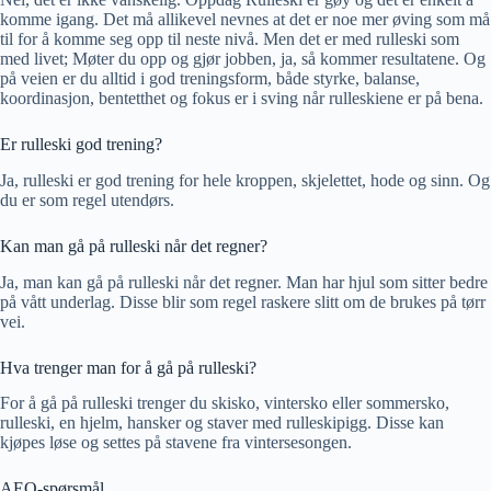
komme igang. Det må allikevel nevnes at det er noe mer øving som må
til for å komme seg opp til neste nivå. Men det er med rulleski som
med livet; Møter du opp og gjør jobben, ja, så kommer resultatene. Og
på veien er du alltid i god treningsform, både styrke, balanse,
koordinasjon, bentetthet og fokus er i sving når rulleskiene er på bena.
Er rulleski god trening?
Ja, rulleski er god trening for hele kroppen, skjelettet, hode og sinn. Og
du er som regel utendørs.
Kan man gå på rulleski når det regner?
Ja, man kan gå på rulleski når det regner. Man har hjul som sitter bedre
på vått underlag. Disse blir som regel raskere slitt om de brukes på tørr
vei.
Hva trenger man for å gå på rulleski?
For å gå på rulleski trenger du skisko, vintersko eller sommersko,
rulleski, en hjelm, hansker og staver med rulleskipigg. Disse kan
kjøpes løse og settes på stavene fra vintersesongen.
AEO-spørsmål