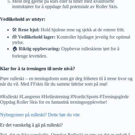
Meld deg gjerne på kurs eller ta timer med kvalifiserte
instruktører for å oppdage full potensiale av Roller Skis.
Vedlikehold av utstyr:
🛠️
Rene hjul:
Hold hjulene rene og sjekk at de roterer fritt.
🧰
Vedlikehold lager:
Kontroller hjullagre jevnlig for optimal
ytelse.
🏠
Riktig oppbevaring:
Oppbevar rulleskiene tørt for å
forlenge levetiden.
Klar for å ta treningen til neste nivå?
Prøv rulleski – en treningsform som gir deg friheten til å trene hvor og
når du vil. Med FFskis får du samme følelse som på snø!
#Rulleski #Langrenn #Helårstrening #NordicSports #Treningsglede
Oppdag Roller Skis for en fantastisk treningsopplevelse!
Nybegynner på rulleski? Dette bør du vite
Er det vanskelig å gå på rulleski?
Nei, det er ikke vanskelig. Oppdag Rulleski er gøy og det er enkelt å