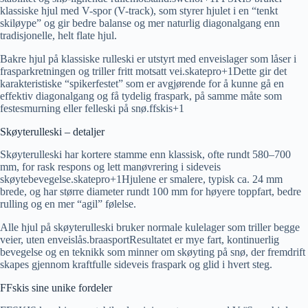
klassiske hjul med V-spor (V-track), som styrer hjulet i en “tenkt
skiløype” og gir bedre balanse og mer naturlig diagonalgang enn
tradisjonelle, helt flate hjul.
Bakre hjul på klassiske rulleski er utstyrt med enveislager som låser i
frasparkretningen og triller fritt motsatt vei.skatepro+1​Dette gir det
karakteristiske “spikerfestet” som er avgjørende for å kunne gå en
effektiv diagonalgang og få tydelig fraspark, på samme måte som
festesmurning eller felleski på snø.ffskis+1​
Skøyterulleski – detaljer
Skøyterulleski har kortere stamme enn klassisk, ofte rundt 580–700
mm, for rask respons og lett manøvrering i sideveis
skøytebevegelse.skatepro+1​Hjulene er smalere, typisk ca. 24 mm
brede, og har større diameter rundt 100 mm for høyere toppfart, bedre
rulling og en mer “agil” følelse.
Alle hjul på skøyterulleski bruker normale kulelager som triller begge
veier, uten enveislås.braasport​Resultatet er mye fart, kontinuerlig
bevegelse og en teknikk som minner om skøyting på snø, der fremdrift
skapes gjennom kraftfulle sideveis fraspark og glid i hvert steg.
FFskis sine unike fordeler