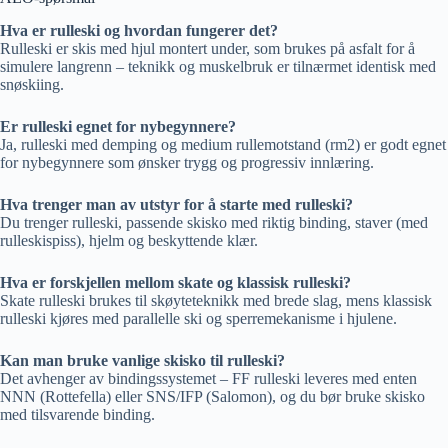
Hva er rulleski og hvordan fungerer det?
Rulleski er skis med hjul montert under, som brukes på asfalt for å
simulere langrenn – teknikk og muskelbruk er tilnærmet identisk med
snøskiing.
Er rulleski egnet for nybegynnere?
Ja, rulleski med demping og medium rullemotstand (rm2) er godt egnet
for nybegynnere som ønsker trygg og progressiv innlæring.
Hva trenger man av utstyr for å starte med rulleski?
Du trenger rulleski, passende skisko med riktig binding, staver (med
rulleskispiss), hjelm og beskyttende klær.
Hva er forskjellen mellom skate og klassisk rulleski?
Skate rulleski brukes til skøyteteknikk med brede slag, mens klassisk
rulleski kjøres med parallelle ski og sperremekanisme i hjulene.
Kan man bruke vanlige skisko til rulleski?
Det avhenger av bindingssystemet – FF rulleski leveres med enten
NNN (Rottefella) eller SNS/IFP (Salomon), og du bør bruke skisko
med tilsvarende binding.