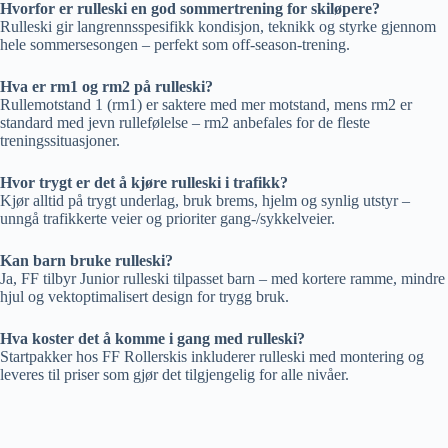
Hvorfor er rulleski en god sommertrening for skiløpere?
Rulleski gir langrennsspesifikk kondisjon, teknikk og styrke gjennom
hele sommersesongen – perfekt som off-season-trening.
Hva er rm1 og rm2 på rulleski?
Rullemotstand 1 (rm1) er saktere med mer motstand, mens rm2 er
standard med jevn rullefølelse – rm2 anbefales for de fleste
treningssituasjoner.
Hvor trygt er det å kjøre rulleski i trafikk?
Kjør alltid på trygt underlag, bruk brems, hjelm og synlig utstyr –
unngå trafikkerte veier og prioriter gang-/sykkelveier.
Kan barn bruke rulleski?
Ja, FF tilbyr Junior rulleski tilpasset barn – med kortere ramme, mindre
hjul og vektoptimalisert design for trygg bruk.
Hva koster det å komme i gang med rulleski?
Startpakker hos FF Rollerskis inkluderer rulleski med montering og
leveres til priser som gjør det tilgjengelig for alle nivåer.