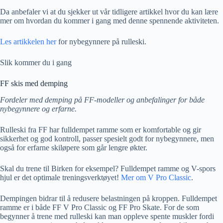
Da anbefaler vi at du sjekker ut vår tidligere artikkel hvor du kan lære
mer om hvordan du kommer i gang med denne spennende aktiviteten.
Les artikkelen her
for nybegynnere på rulleski.
Slik kommer du i gang
FF skis med demping
Fordeler med demping på FF-modeller og anbefalinger for både
nybegynnere og erfarne.
Rulleski fra FF har fulldempet ramme som er komfortable og gir
sikkerhet og god kontroll, passer spesielt godt for nybegynnere, men
også for erfarne skiløpere som går lengre økter.
Skal du trene til Birken for eksempel? Fulldempet ramme og V-spors
hjul er det optimale treningsverktøyet!
Mer om V Pro Classic
.
Dempingen bidrar til å redusere belastningen på kroppen. Fulldempet
ramme er i både FF V Pro Classic og FF Pro Skate. For de som
begynner å trene med rulleski kan man oppleve spente muskler fordi