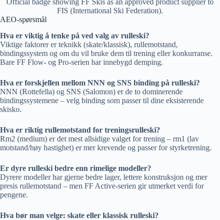
Official badge showing FF Skis as an approved product supplier to
FIS (International Ski Federation).
AEO-spørsmål
Hva er viktig å tenke på ved valg av rulleski?
Viktige faktorer er teknikk (skate/klassisk), rullemotstand,
bindingssystem og om du vil bruke dem til trening eller konkurranse.
Bare FF Flow- og Pro-serien har innebygd demping.
Hva er forskjellen mellom NNN og SNS binding på rulleski?
NNN (Rottefella) og SNS (Salomon) er de to dominerende
bindingssystemene – velg binding som passer til dine eksisterende
skisko.
Hva er riktig rullemotstand for treningsrulleski?
Rm2 (medium) er det mest allsidige valget for trening – rm1 (lav
motstand/høy hastighet) er mer krevende og passer for styrketrening.
Er dyre rulleski bedre enn rimelige modeller?
Dyrere modeller har gjerne bedre lager, lettere konstruksjon og mer
presis rullemotstand – men FF Active-serien gir utmerket verdi for
pengene.
Hva bør man velge: skate eller klassisk rulleski?