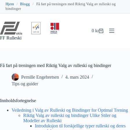
Hjem
/
Blogg
/
Få fart på treningen med Riktig Valg av rulleski og
bindinger
Hopp
til
innholdet
0
kr
Handlekurv
FF Rulleski
Få fart på treningen med Riktig Valg av rulleski og bindinger
Pernille Engebretsen
4. mars 2024
Tips og guider
Innholdsfortegnelse
Veiledning i Valg av Rulleski og Bindinger for Optimal Trening
Riktig Valg av rulleski og bindinger Ulike Stiler og
Modeller av Rulleski
Introduksjon til forskjellige typer rulleski og deres