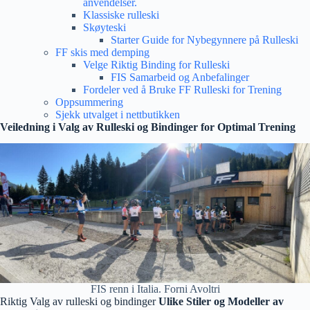
anvendelser.
Klassiske rulleski
Skøyteski
Starter Guide for Nybegynnere på Rulleski
FF skis med demping
Velge Riktig Binding for Rulleski
FIS Samarbeid og Anbefalinger
Fordeler ved å Bruke FF Rulleski for Trening
Oppsummering
Sjekk utvalget i nettbutikken
Veiledning i Valg av Rulleski og Bindinger for Optimal Trening
FIS renn i Italia. Forni Avoltri
Riktig Valg av rulleski og bindinger
Ulike Stiler og Modeller av