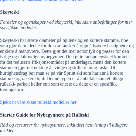
Skøyteski
Fordeler og egenskaper ved skøyteski, inkludert anbefalinger for mer
spesifikke modeller.
Skøyteski har større diameter på hjulene og en kortere stamme, noe
som gjør dem ideelle for de som ønsker å oppnå høyere hastigheter og
enklere å manøvrere. Dette gjør det mer actionfylt og passer for den
ivrige og utålmodige nybegynner. Den økte fartspotensialet kommer
fra det reduserte friksjonsområdet på underlaget, mens den kortere
stammen gjør det enklere å svinge og skifte retning raskt. Til
hurtighetsdrag bør man se på vår Sprint ski som har ennå kortere
stamme og raskere hjul. Denne typen er å anbefale som et tillegg i
rulleski- parken heller enn som eneste da dette er en spesifikk
treningsform.
Sjekk ut våre skate rulleski modeller her
Starter Guide for Nybegynnere på Rulleski
Råd og ressurser for nybegynnere, inkludert henvisning til tidligere
artikler.