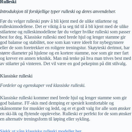
Rulleski
Introduksjon til forskjellige typer rulleski og deres anvendelser.
Før du velger rulleski prøv å bli kjent med de ulike stilartene og
rulleskimodellene. Det er viktig å ta seg tid til å bli kjent med de ulike
stilartene og rulleskimodellene før du velger hvilke rulleski som passer
best for deg. Klassiske rulleski med brede hjul og lenger stamme gir
god balanse og stabilitet, noe som kan være ideelt for nybegynnere
eller de som foretrekker en roligere treningstur. Skøyteski derimot, har
større diameter på hjulene og en kortere stamme, noe som gir mer fart
og krever en annen teknikk. Man må tenke på hva man trives best med
av stilarter på vinteren. Det vil være en god pekepinn på ditt stilvalg.
Klassiske rulleski
Fordeler og egenskaper ved klassiske rulleski.
Klassiske rulleski kommer med brede hjul og lenger stamme som gir
god balanse. FF-skis med demping er spesielt komfortable og
skånsomme for muskler og ledd, og er et godt valg for alle som ønsker
en ski-lik og flytende opplevelse. Rulleski er perfekt for de som ønsker
en alternativ treningsform til løping eller sykling.
Sjekk ut våre klassiske rulleski modeller her