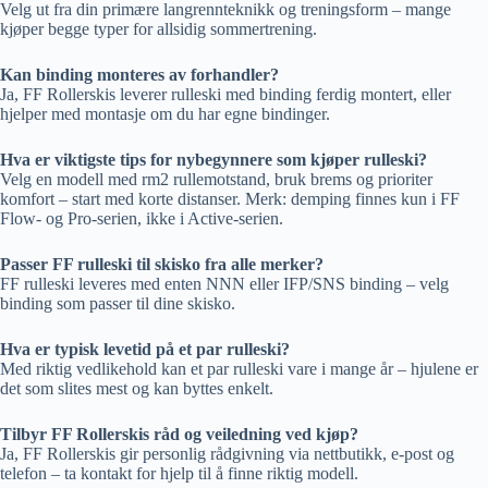
Velg ut fra din primære langrennteknikk og treningsform – mange
kjøper begge typer for allsidig sommertrening.
Kan binding monteres av forhandler?
Ja, FF Rollerskis leverer rulleski med binding ferdig montert, eller
hjelper med montasje om du har egne bindinger.
Hva er viktigste tips for nybegynnere som kjøper rulleski?
Velg en modell med rm2 rullemotstand, bruk brems og prioriter
komfort – start med korte distanser. Merk: demping finnes kun i FF
Flow- og Pro-serien, ikke i Active-serien.
Passer FF rulleski til skisko fra alle merker?
FF rulleski leveres med enten NNN eller IFP/SNS binding – velg
binding som passer til dine skisko.
Hva er typisk levetid på et par rulleski?
Med riktig vedlikehold kan et par rulleski vare i mange år – hjulene er
det som slites mest og kan byttes enkelt.
Tilbyr FF Rollerskis råd og veiledning ved kjøp?
Ja, FF Rollerskis gir personlig rådgivning via nettbutikk, e-post og
telefon – ta kontakt for hjelp til å finne riktig modell.