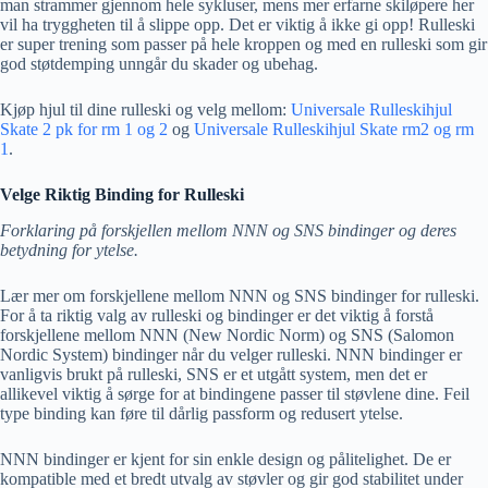
man strammer gjennom hele sykluser, mens mer erfarne skiløpere her
vil ha tryggheten til å slippe opp. Det er viktig å ikke gi opp! Rulleski
er super trening som passer på hele kroppen og med en rulleski som gir
god støtdemping unngår du skader og ubehag.
Kjøp hjul til dine rulleski og velg mellom:
Universale Rulleskihjul
Skate 2 pk for rm 1 og 2
og
Universale Rulleskihjul Skate rm2 og rm
1
.
Velge Riktig Binding for Rulleski
Forklaring på forskjellen mellom NNN og SNS bindinger og deres
betydning for ytelse.
Lær mer om forskjellene mellom NNN og SNS bindinger for rulleski.
For å ta riktig valg av rulleski og bindinger er det viktig å forstå
forskjellene mellom NNN (New Nordic Norm) og SNS (Salomon
Nordic System) bindinger når du velger rulleski. NNN bindinger er
vanligvis brukt på rulleski, SNS er et utgått system, men det er
allikevel viktig å sørge for at bindingene passer til støvlene dine. Feil
type binding kan føre til dårlig passform og redusert ytelse.
NNN bindinger er kjent for sin enkle design og pålitelighet. De er
kompatible med et bredt utvalg av støvler og gir god stabilitet under